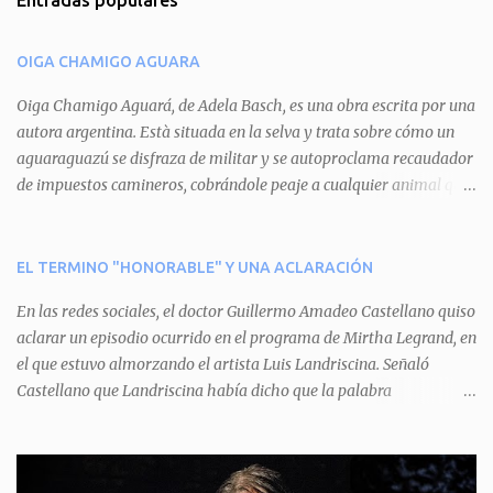
Entradas populares
e
n
OIGA CHAMIGO AGUARA
t
a
Oiga Chamigo Aguará, de Adela Basch, es una obra escrita por una
autora argentina. Està situada en la selva y trata sobre cómo un
r
aguaraguazú se disfraza de militar y se autoproclama recaudador
i
de impuestos camineros, cobrándole peaje a cualquier animal que
o
pretenda circular por ahí. En primera instancia aparece Teteu, el
s
tero, quien cede a pagar dicho impuesto por el miedo que el
aguará le provoca. De igual manera pasa con Tatú, el armadillo.
EL TERMINO "HONORABLE" Y UNA ACLARACIÓN
Pero el tercer personaje, Mboí, la víbora, logra burlar la autoridad
En las redes sociales, el doctor Guillermo Amadeo Castellano quiso
del aguará y pasa sin pagar. Por último, Tui, la cotorra, deja
aclarar un episodio ocurrido en el programa de Mirtha Legrand, en
expuesta la mentira del aguará y arenga a los otros tres
el que estuvo almorzando el artista Luis Landriscina. Señaló
personajes a unirse para enfrentarlo. Finalmente, terminan por
Castellano que Landriscina había dicho que la palabra
quitarle el disfraz de militar, y el aguará huye despavorido al verse
"honorable" -por Honorable Cámara de Diputados, Honorable
perdido. La pieza se llevará a escena los sábados 7 y 14 de junio y el
Senado, etcétera- derivaba de ad honorem "porque se prestaba un
domingo 8 a las 17, con el elenco de Baobabs. Sin duda se trata de
servicio a la patria y debía ser sin remuneración". Agrega el letrado
una propuesta muy divertida con canciones en vivo, máscaras, una