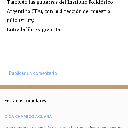
También las guitarras del Instituto Folklórico
Argentino (IFA), con la dirección del maestro
Julio Urruty.
Entrada libre y gratuita.
Publicar un comentario
C
o
m
Entradas populares
e
n
OIGA CHAMIGO AGUARA
t
a