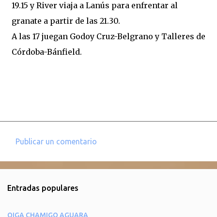
19.15 y River viaja a Lanús para enfrentar al
granate a partir de las 21.30.
A las 17 juegan Godoy Cruz-Belgrano y Talleres de
Córdoba-Bánfield.
Publicar un comentario
C
o
m
Entradas populares
e
n
OIGA CHAMIGO AGUARA