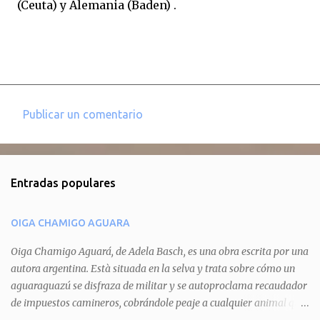
(Ceuta) y Alemania (Baden) .
Publicar un comentario
C
o
m
Entradas populares
e
n
OIGA CHAMIGO AGUARA
t
a
Oiga Chamigo Aguará, de Adela Basch, es una obra escrita por una
autora argentina. Està situada en la selva y trata sobre cómo un
r
aguaraguazú se disfraza de militar y se autoproclama recaudador
i
de impuestos camineros, cobrándole peaje a cualquier animal que
o