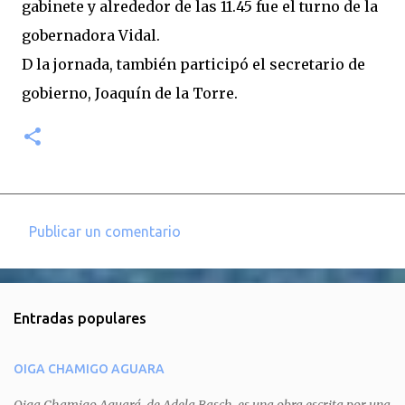
gabinete y alrededor de las 11.45 fue el turno de la
gobernadora Vidal.
D la jornada, también participó el secretario de
gobierno, Joaquín de la Torre.
Publicar un comentario
C
o
m
Entradas populares
e
n
OIGA CHAMIGO AGUARA
t
a