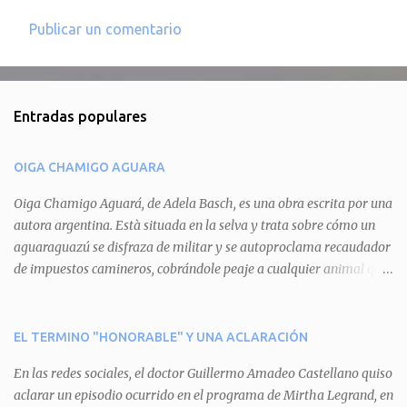
Publicar un comentario
C
o
m
Entradas populares
e
n
OIGA CHAMIGO AGUARA
t
a
Oiga Chamigo Aguará, de Adela Basch, es una obra escrita por una
autora argentina. Està situada en la selva y trata sobre cómo un
r
aguaraguazú se disfraza de militar y se autoproclama recaudador
i
de impuestos camineros, cobrándole peaje a cualquier animal que
o
pretenda circular por ahí. En primera instancia aparece Teteu, el
s
tero, quien cede a pagar dicho impuesto por el miedo que el
aguará le provoca. De igual manera pasa con Tatú, el armadillo.
EL TERMINO "HONORABLE" Y UNA ACLARACIÓN
Pero el tercer personaje, Mboí, la víbora, logra burlar la autoridad
En las redes sociales, el doctor Guillermo Amadeo Castellano quiso
del aguará y pasa sin pagar. Por último, Tui, la cotorra, deja
aclarar un episodio ocurrido en el programa de Mirtha Legrand, en
expuesta la mentira del aguará y arenga a los otros tres