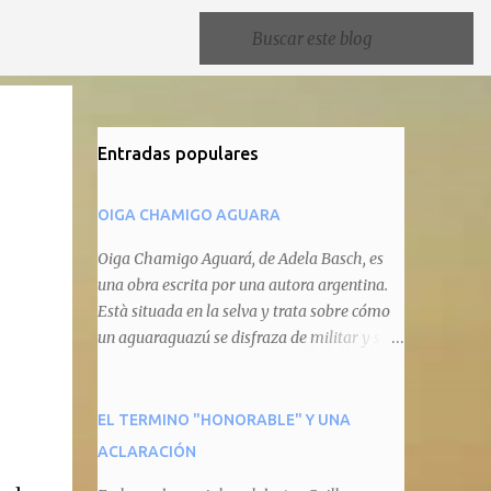
Entradas populares
OIGA CHAMIGO AGUARA
Oiga Chamigo Aguará, de Adela Basch, es
una obra escrita por una autora argentina.
Està situada en la selva y trata sobre cómo
un aguaraguazú se disfraza de militar y se
autoproclama recaudador de impuestos
camineros, cobrándole peaje a cualquier
animal que pretenda circular por ahí. En
EL TERMINO "HONORABLE" Y UNA
primera instancia aparece Teteu, el tero,
ACLARACIÓN
quien cede a pagar dicho impuesto por el