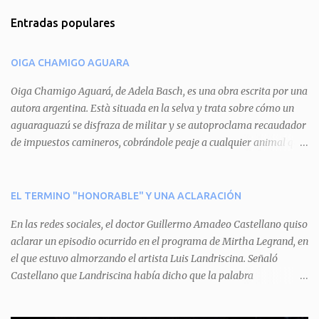
m
Entradas populares
e
n
OIGA CHAMIGO AGUARA
t
a
Oiga Chamigo Aguará, de Adela Basch, es una obra escrita por una
autora argentina. Està situada en la selva y trata sobre cómo un
r
aguaraguazú se disfraza de militar y se autoproclama recaudador
i
de impuestos camineros, cobrándole peaje a cualquier animal que
o
pretenda circular por ahí. En primera instancia aparece Teteu, el
s
tero, quien cede a pagar dicho impuesto por el miedo que el
aguará le provoca. De igual manera pasa con Tatú, el armadillo.
EL TERMINO "HONORABLE" Y UNA ACLARACIÓN
Pero el tercer personaje, Mboí, la víbora, logra burlar la autoridad
En las redes sociales, el doctor Guillermo Amadeo Castellano quiso
del aguará y pasa sin pagar. Por último, Tui, la cotorra, deja
aclarar un episodio ocurrido en el programa de Mirtha Legrand, en
expuesta la mentira del aguará y arenga a los otros tres
el que estuvo almorzando el artista Luis Landriscina. Señaló
personajes a unirse para enfrentarlo. Finalmente, terminan por
Castellano que Landriscina había dicho que la palabra
quitarle el disfraz de militar, y el aguará huye despavorido al verse
"honorable" -por Honorable Cámara de Diputados, Honorable
perdido. La pieza se llevará a escena los sábados 7 y 14 de junio y el
Senado, etcétera- derivaba de ad honorem "porque se prestaba un
domingo 8 a las 17, con el elenco de Baobabs. Sin duda se trata de