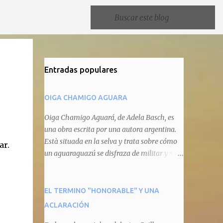
Entradas populares
OIGA CHAMIGO AGUARA
Oiga Chamigo Aguará, de Adela Basch, es
una obra escrita por una autora argentina.
Està situada en la selva y trata sobre cómo
ar.
un aguaraguazú se disfraza de militar y se
autoproclama recaudador de impuestos
camineros, cobrándole peaje a cualquier
animal que pretenda circular por ahí. En
EL TERMINO "HONORABLE" Y UNA
primera instancia aparece Teteu, el tero,
ACLARACIÓN
quien cede a pagar dicho impuesto por el