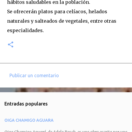
hábitos saludables en la población.
Se ofrecerán platos para celíacos, helados
naturales y salteados de vegetales, entre otras
especialidades.
Publicar un comentario
C
o
m
Entradas populares
e
n
OIGA CHAMIGO AGUARA
t
a