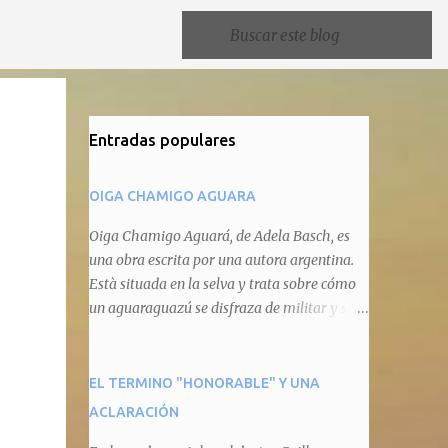
Entradas populares
OIGA CHAMIGO AGUARA
Oiga Chamigo Aguará, de Adela Basch, es
una obra escrita por una autora argentina.
Està situada en la selva y trata sobre cómo
un aguaraguazú se disfraza de militar y se
autoproclama recaudador de impuestos
camineros, cobrándole peaje a cualquier
animal que pretenda circular por ahí. En
EL TERMINO "HONORABLE" Y UNA
primera instancia aparece Teteu, el tero,
ACLARACIÓN
quien cede a pagar dicho impuesto por el