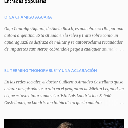
Entradas populares
e
n
OIGA CHAMIGO AGUARA
t
a
Oiga Chamigo Aguará, de Adela Basch, es una obra escrita por una
autora argentina. Està situada en la selva y trata sobre cómo un
r
aguaraguazú se disfraza de militar y se autoproclama recaudador
i
de impuestos camineros, cobrándole peaje a cualquier animal que
o
pretenda circular por ahí. En primera instancia aparece Teteu, el
s
tero, quien cede a pagar dicho impuesto por el miedo que el
aguará le provoca. De igual manera pasa con Tatú, el armadillo.
EL TERMINO "HONORABLE" Y UNA ACLARACIÓN
Pero el tercer personaje, Mboí, la víbora, logra burlar la autoridad
En las redes sociales, el doctor Guillermo Amadeo Castellano quiso
del aguará y pasa sin pagar. Por último, Tui, la cotorra, deja
aclarar un episodio ocurrido en el programa de Mirtha Legrand, en
expuesta la mentira del aguará y arenga a los otros tres
el que estuvo almorzando el artista Luis Landriscina. Señaló
personajes a unirse para enfrentarlo. Finalmente, terminan por
Castellano que Landriscina había dicho que la palabra
quitarle el disfraz de militar, y el aguará huye despavorido al verse
"honorable" -por Honorable Cámara de Diputados, Honorable
perdido. La pieza se llevará a escena los sábados 7 y 14 de junio y el
Senado, etcétera- derivaba de ad honorem "porque se prestaba un
domingo 8 a las 17, con el elenco de Baobabs. Sin duda se trata de
servicio a la patria y debía ser sin remuneración". Agrega el letrado
una propuesta muy divertida con canciones en vivo, máscaras, una