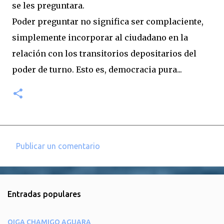
se les preguntara.
Poder preguntar no significa ser complaciente,
simplemente incorporar al ciudadano en la
relación con los transitorios depositarios del
poder de turno. Esto es, democracia pura...
Publicar un comentario
C
o
m
Entradas populares
e
n
OIGA CHAMIGO AGUARA