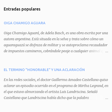
m
Entradas populares
e
n
OIGA CHAMIGO AGUARA
t
a
Oiga Chamigo Aguará, de Adela Basch, es una obra escrita por una
autora argentina. Està situada en la selva y trata sobre cómo un
r
aguaraguazú se disfraza de militar y se autoproclama recaudador
i
de impuestos camineros, cobrándole peaje a cualquier animal que
o
pretenda circular por ahí. En primera instancia aparece Teteu, el
s
tero, quien cede a pagar dicho impuesto por el miedo que el
aguará le provoca. De igual manera pasa con Tatú, el armadillo.
EL TERMINO "HONORABLE" Y UNA ACLARACIÓN
Pero el tercer personaje, Mboí, la víbora, logra burlar la autoridad
En las redes sociales, el doctor Guillermo Amadeo Castellano quiso
del aguará y pasa sin pagar. Por último, Tui, la cotorra, deja
aclarar un episodio ocurrido en el programa de Mirtha Legrand, en
expuesta la mentira del aguará y arenga a los otros tres
el que estuvo almorzando el artista Luis Landriscina. Señaló
personajes a unirse para enfrentarlo. Finalmente, terminan por
Castellano que Landriscina había dicho que la palabra
quitarle el disfraz de militar, y el aguará huye despavorido al verse
"honorable" -por Honorable Cámara de Diputados, Honorable
perdido. La pieza se llevará a escena los sábados 7 y 14 de junio y el
Senado, etcétera- derivaba de ad honorem "porque se prestaba un
domingo 8 a las 17, con el elenco de Baobabs. Sin duda se trata de