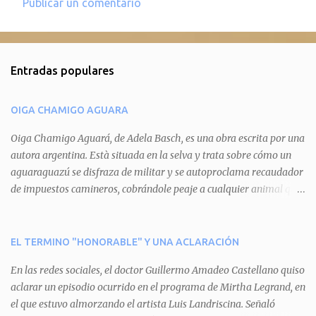
Publicar un comentario
C
o
m
Entradas populares
e
n
OIGA CHAMIGO AGUARA
t
a
Oiga Chamigo Aguará, de Adela Basch, es una obra escrita por una
autora argentina. Està situada en la selva y trata sobre cómo un
r
aguaraguazú se disfraza de militar y se autoproclama recaudador
i
de impuestos camineros, cobrándole peaje a cualquier animal que
o
pretenda circular por ahí. En primera instancia aparece Teteu, el
s
tero, quien cede a pagar dicho impuesto por el miedo que el
aguará le provoca. De igual manera pasa con Tatú, el armadillo.
EL TERMINO "HONORABLE" Y UNA ACLARACIÓN
Pero el tercer personaje, Mboí, la víbora, logra burlar la autoridad
En las redes sociales, el doctor Guillermo Amadeo Castellano quiso
del aguará y pasa sin pagar. Por último, Tui, la cotorra, deja
aclarar un episodio ocurrido en el programa de Mirtha Legrand, en
expuesta la mentira del aguará y arenga a los otros tres
el que estuvo almorzando el artista Luis Landriscina. Señaló
personajes a unirse para enfrentarlo. Finalmente, terminan por