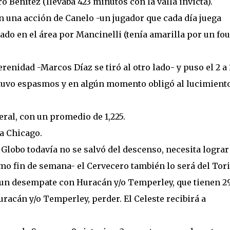
o Benítez (llevaba 423 minutos con la valla invicta).
en una acción de Canelo -un jugador que cada día juega
ado en el área por Mancinelli (tenía amarilla por un fou
erenidad -Marcos Díaz se tiró al otro lado- y puso el 2 a 
tuvo espasmos y en algún momento obligó al lucimient
ral, con un promedio de 1,225.
va Chicago.
 Globo todavía no se salvó del descenso, necesita lograr
o fin de semana- el Cervecero también lo será del Tori
 un desempate con Huracán y/o Temperley, que tienen 2
racán y/o Temperley, perder. El Celeste recibirá a