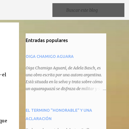
Entradas populares
OIGA CHAMIGO AGUARA
Oiga Chamigo Aguará, de Adela Basch, es
-el
una obra escrita por una autora argentina.
Està situada en la selva y trata sobre cómo
un aguaraguazú se disfraza de militar y se
autoproclama recaudador de impuestos
camineros, cobrándole peaje a cualquier
animal que pretenda circular por ahí. En
EL TERMINO "HONORABLE" Y UNA
primera instancia aparece Teteu, el tero,
ACLARACIÓN
que
quien cede a pagar dicho impuesto por el