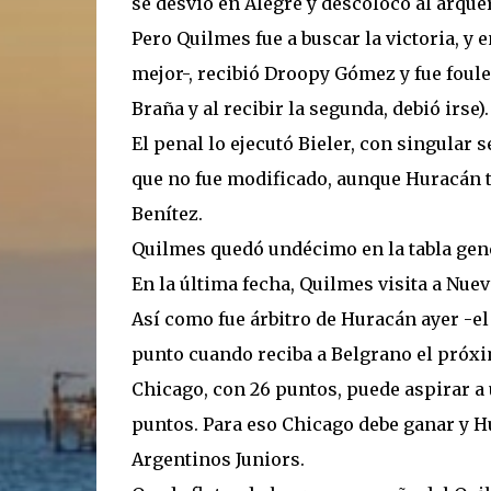
se desvió en Alegre y descolocó al arquer
Pero Quilmes fue a buscar la victoria, y 
mejor-, recibió Droopy Gómez y fue foule
Braña y al recibir la segunda, debió irse).
El penal lo ejecutó Bieler, con singular s
que no fue modificado, aunque Huracán 
Benítez.
Quilmes quedó undécimo en la tabla gene
En la última fecha, Quilmes visita a Nue
Así como fue árbitro de Huracán ayer -el
punto cuando reciba a Belgrano el próxim
Chicago, con 26 puntos, puede aspirar a
puntos. Para eso Chicago debe ganar y Hu
Argentinos Juniors.