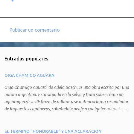
Publicar un comentario
C
o
m
Entradas populares
e
n
OIGA CHAMIGO AGUARA
t
a
Oiga Chamigo Aguará, de Adela Basch, es una obra escrita por una
autora argentina. Està situada en la selva y trata sobre cómo un
r
aguaraguazú se disfraza de militar y se autoproclama recaudador
i
de impuestos camineros, cobrándole peaje a cualquier animal que
o
pretenda circular por ahí. En primera instancia aparece Teteu, el
s
tero, quien cede a pagar dicho impuesto por el miedo que el
aguará le provoca. De igual manera pasa con Tatú, el armadillo.
EL TERMINO "HONORABLE" Y UNA ACLARACIÓN