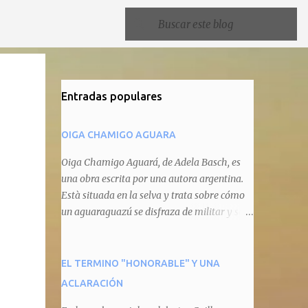
Entradas populares
OIGA CHAMIGO AGUARA
Oiga Chamigo Aguará, de Adela Basch, es
una obra escrita por una autora argentina.
Està situada en la selva y trata sobre cómo
un aguaraguazú se disfraza de militar y se
autoproclama recaudador de impuestos
camineros, cobrándole peaje a cualquier
animal que pretenda circular por ahí. En
EL TERMINO "HONORABLE" Y UNA
primera instancia aparece Teteu, el tero,
ACLARACIÓN
quien cede a pagar dicho impuesto por el