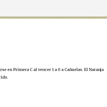
Ir al contenido principal
se en Primera C al vencer 1 a 0 a Cañuelas. El Naranja
cido.