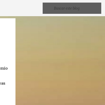
emio
vas