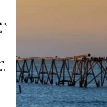
y
ido,
la
evo
ión