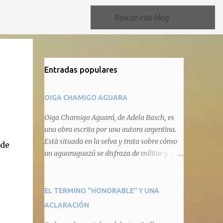
Entradas populares
OIGA CHAMIGO AGUARA
Oiga Chamigo Aguará, de Adela Basch, es
una obra escrita por una autora argentina.
Està situada en la selva y trata sobre cómo
 de
un aguaraguazú se disfraza de militar y se
autoproclama recaudador de impuestos
camineros, cobrándole peaje a cualquier
animal que pretenda circular por ahí. En
EL TERMINO "HONORABLE" Y UNA
primera instancia aparece Teteu, el tero,
ACLARACIÓN
quien cede a pagar dicho impuesto por el