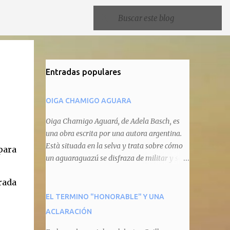
Entradas populares
OIGA CHAMIGO AGUARA
Oiga Chamigo Aguará, de Adela Basch, es
una obra escrita por una autora argentina.
Està situada en la selva y trata sobre cómo
para
un aguaraguazú se disfraza de militar y se
autoproclama recaudador de impuestos
rada
camineros, cobrándole peaje a cualquier
animal que pretenda circular por ahí. En
EL TERMINO "HONORABLE" Y UNA
primera instancia aparece Teteu, el tero,
ACLARACIÓN
quien cede a pagar dicho impuesto por el