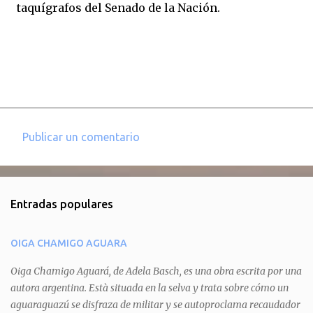
taquígrafos del Senado de la Nación.
Publicar un comentario
C
o
m
Entradas populares
e
n
OIGA CHAMIGO AGUARA
t
a
Oiga Chamigo Aguará, de Adela Basch, es una obra escrita por una
autora argentina. Està situada en la selva y trata sobre cómo un
r
aguaraguazú se disfraza de militar y se autoproclama recaudador
i