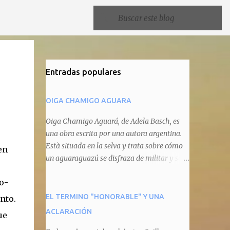
Entradas populares
OIGA CHAMIGO AGUARA
Oiga Chamigo Aguará, de Adela Basch, es
una obra escrita por una autora argentina.
Està situada en la selva y trata sobre cómo
en
un aguaraguazú se disfraza de militar y se
autoproclama recaudador de impuestos
o-
camineros, cobrándole peaje a cualquier
animal que pretenda circular por ahí. En
EL TERMINO "HONORABLE" Y UNA
nto.
primera instancia aparece Teteu, el tero,
ACLARACIÓN
ue
quien cede a pagar dicho impuesto por el