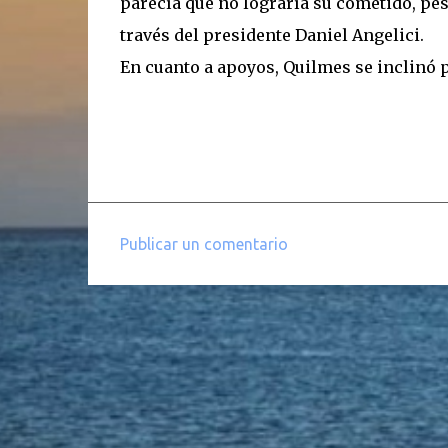
parecía que no lograría su cometido, pese
través del presidente Daniel Angelici.
En cuanto a apoyos, Quilmes se inclinó p
Publicar un comentario
C
o
m
e
n
t
a