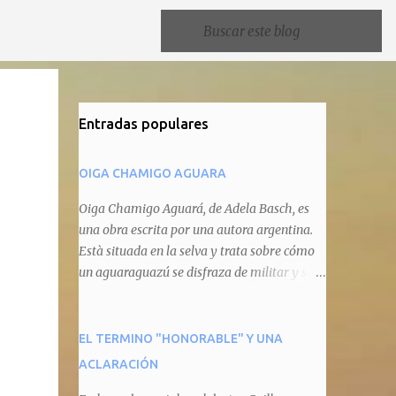
Entradas populares
OIGA CHAMIGO AGUARA
Oiga Chamigo Aguará, de Adela Basch, es
una obra escrita por una autora argentina.
Està situada en la selva y trata sobre cómo
un aguaraguazú se disfraza de militar y se
autoproclama recaudador de impuestos
camineros, cobrándole peaje a cualquier
animal que pretenda circular por ahí. En
EL TERMINO "HONORABLE" Y UNA
primera instancia aparece Teteu, el tero,
ACLARACIÓN
quien cede a pagar dicho impuesto por el