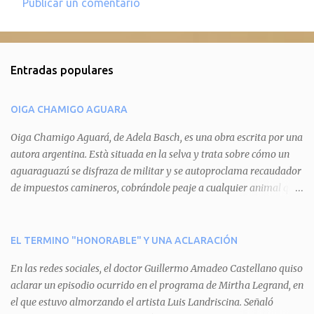
Publicar un comentario
C
o
m
Entradas populares
e
n
OIGA CHAMIGO AGUARA
t
a
Oiga Chamigo Aguará, de Adela Basch, es una obra escrita por una
autora argentina. Està situada en la selva y trata sobre cómo un
r
aguaraguazú se disfraza de militar y se autoproclama recaudador
i
de impuestos camineros, cobrándole peaje a cualquier animal que
o
pretenda circular por ahí. En primera instancia aparece Teteu, el
s
tero, quien cede a pagar dicho impuesto por el miedo que el
aguará le provoca. De igual manera pasa con Tatú, el armadillo.
EL TERMINO "HONORABLE" Y UNA ACLARACIÓN
Pero el tercer personaje, Mboí, la víbora, logra burlar la autoridad
En las redes sociales, el doctor Guillermo Amadeo Castellano quiso
del aguará y pasa sin pagar. Por último, Tui, la cotorra, deja
aclarar un episodio ocurrido en el programa de Mirtha Legrand, en
expuesta la mentira del aguará y arenga a los otros tres
el que estuvo almorzando el artista Luis Landriscina. Señaló
personajes a unirse para enfrentarlo. Finalmente, terminan por