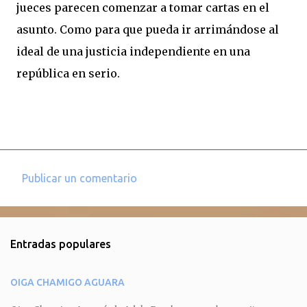
jueces parecen comenzar a tomar cartas en el
asunto. Como para que pueda ir arrimándose al
ideal de una justicia independiente en una
república en serio.
Publicar un comentario
C
o
m
Entradas populares
e
n
OIGA CHAMIGO AGUARA
t