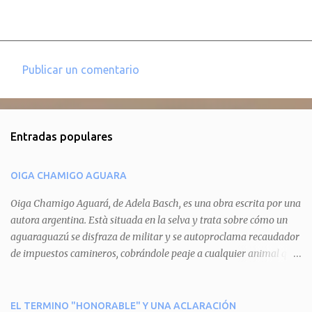
Publicar un comentario
C
o
m
Entradas populares
e
n
OIGA CHAMIGO AGUARA
t
a
Oiga Chamigo Aguará, de Adela Basch, es una obra escrita por una
autora argentina. Està situada en la selva y trata sobre cómo un
r
aguaraguazú se disfraza de militar y se autoproclama recaudador
i
de impuestos camineros, cobrándole peaje a cualquier animal que
o
pretenda circular por ahí. En primera instancia aparece Teteu, el
s
tero, quien cede a pagar dicho impuesto por el miedo que el
aguará le provoca. De igual manera pasa con Tatú, el armadillo.
EL TERMINO "HONORABLE" Y UNA ACLARACIÓN