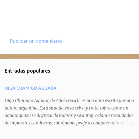
Publicar un comentario
C
o
m
Entradas populares
e
n
OIGA CHAMIGO AGUARA
t
a
Oiga Chamigo Aguará, de Adela Basch, es una obra escrita por una
autora argentina. Està situada en la selva y trata sobre cómo un
r
aguaraguazú se disfraza de militar y se autoproclama recaudador
i
de impuestos camineros, cobrándole peaje a cualquier animal que
o
pretenda circular por ahí. En primera instancia aparece Teteu, el
s
tero, quien cede a pagar dicho impuesto por el miedo que el