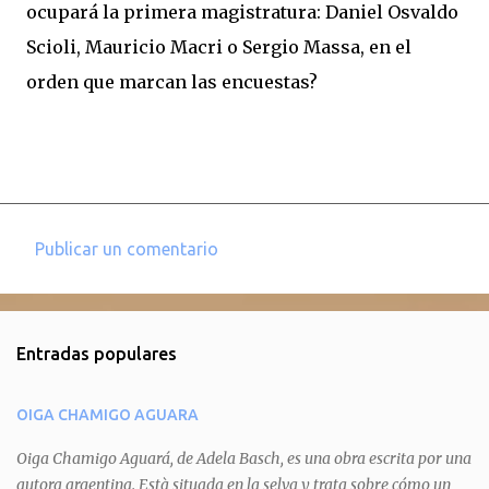
ocupará la primera magistratura: Daniel Osvaldo
Scioli, Mauricio Macri o Sergio Massa, en el
orden que marcan las encuestas?
Publicar un comentario
C
o
m
Entradas populares
e
n
OIGA CHAMIGO AGUARA
t
a
Oiga Chamigo Aguará, de Adela Basch, es una obra escrita por una
autora argentina. Està situada en la selva y trata sobre cómo un
r