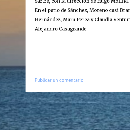
Sartre, con la dirección de Hugo Molina.
En el patio de Sánchez, Moreno casi Bran
Hernández, Maru Perea y Claudia Venturi
Alejandro Casagrande.
Publicar un comentario
C
o
m
e
n
t