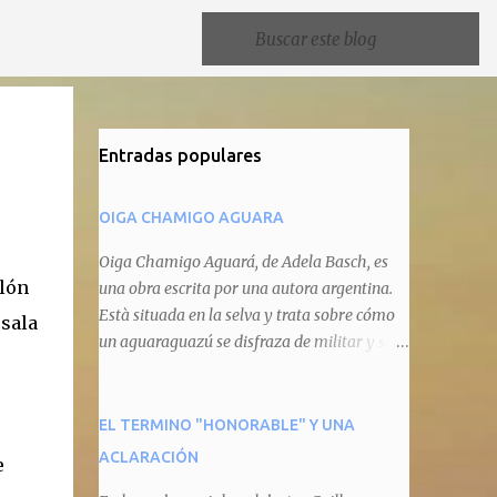
Entradas populares
OIGA CHAMIGO AGUARA
Oiga Chamigo Aguará, de Adela Basch, es
olón
una obra escrita por una autora argentina.
Està situada en la selva y trata sobre cómo
 sala
un aguaraguazú se disfraza de militar y se
autoproclama recaudador de impuestos
camineros, cobrándole peaje a cualquier
animal que pretenda circular por ahí. En
EL TERMINO "HONORABLE" Y UNA
primera instancia aparece Teteu, el tero,
ACLARACIÓN
e
quien cede a pagar dicho impuesto por el