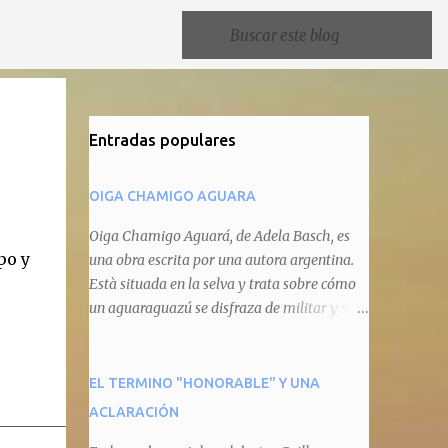
Entradas populares
OIGA CHAMIGO AGUARA
Oiga Chamigo Aguará, de Adela Basch, es
po y
una obra escrita por una autora argentina.
Està situada en la selva y trata sobre cómo
un aguaraguazú se disfraza de militar y se
autoproclama recaudador de impuestos
camineros, cobrándole peaje a cualquier
animal que pretenda circular por ahí. En
EL TERMINO "HONORABLE" Y UNA
primera instancia aparece Teteu, el tero,
ACLARACIÓN
quien cede a pagar dicho impuesto por el