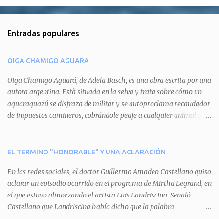
o
m
Entradas populares
e
n
OIGA CHAMIGO AGUARA
t
a
Oiga Chamigo Aguará, de Adela Basch, es una obra escrita por una
autora argentina. Està situada en la selva y trata sobre cómo un
r
aguaraguazú se disfraza de militar y se autoproclama recaudador
i
de impuestos camineros, cobrándole peaje a cualquier animal que
o
pretenda circular por ahí. En primera instancia aparece Teteu, el
s
tero, quien cede a pagar dicho impuesto por el miedo que el
aguará le provoca. De igual manera pasa con Tatú, el armadillo.
EL TERMINO "HONORABLE" Y UNA ACLARACIÓN
Pero el tercer personaje, Mboí, la víbora, logra burlar la autoridad
En las redes sociales, el doctor Guillermo Amadeo Castellano quiso
del aguará y pasa sin pagar. Por último, Tui, la cotorra, deja
aclarar un episodio ocurrido en el programa de Mirtha Legrand, en
expuesta la mentira del aguará y arenga a los otros tres
el que estuvo almorzando el artista Luis Landriscina. Señaló
personajes a unirse para enfrentarlo. Finalmente, terminan por
Castellano que Landriscina había dicho que la palabra
quitarle el disfraz de militar, y el aguará huye despavorido al verse
"honorable" -por Honorable Cámara de Diputados, Honorable