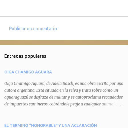
Publicar un comentario
C
o
m
Entradas populares
e
n
OIGA CHAMIGO AGUARA
t
a
Oiga Chamigo Aguará, de Adela Basch, es una obra escrita por una
autora argentina. Està situada en la selva y trata sobre cómo un
r
aguaraguazú se disfraza de militar y se autoproclama recaudador
i
de impuestos camineros, cobrándole peaje a cualquier animal que
o
pretenda circular por ahí. En primera instancia aparece Teteu, el
s
tero, quien cede a pagar dicho impuesto por el miedo que el
aguará le provoca. De igual manera pasa con Tatú, el armadillo.
EL TERMINO "HONORABLE" Y UNA ACLARACIÓN