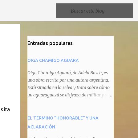
Entradas populares
OIGA CHAMIGO AGUARA
Oiga Chamigo Aguará, de Adela Basch, es
una obra escrita por una autora argentina.
Està situada en la selva y trata sobre cómo
un aguaraguazú se disfraza de militar y se
autoproclama recaudador de impuestos
sita
camineros, cobrándole peaje a cualquier
animal que pretenda circular por ahí. En
EL TERMINO "HONORABLE" Y UNA
primera instancia aparece Teteu, el tero,
ACLARACIÓN
quien cede a pagar dicho impuesto por el