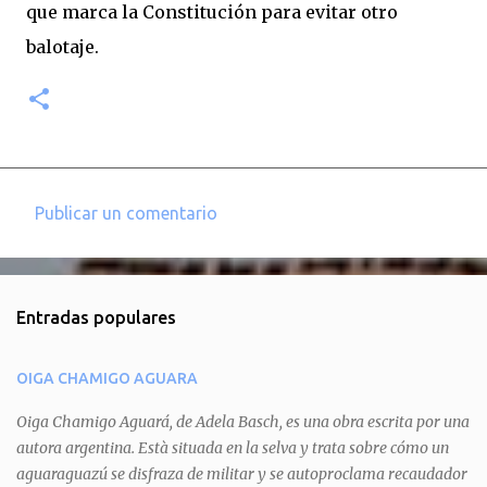
que marca la Constitución para evitar otro
balotaje.
Publicar un comentario
C
o
m
Entradas populares
e
n
OIGA CHAMIGO AGUARA
t
a
Oiga Chamigo Aguará, de Adela Basch, es una obra escrita por una
autora argentina. Està situada en la selva y trata sobre cómo un
r
aguaraguazú se disfraza de militar y se autoproclama recaudador
i