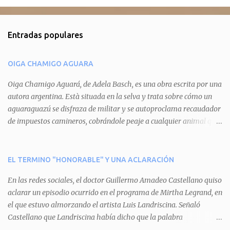
o
m
Entradas populares
e
n
OIGA CHAMIGO AGUARA
t
a
Oiga Chamigo Aguará, de Adela Basch, es una obra escrita por una
autora argentina. Està situada en la selva y trata sobre cómo un
r
aguaraguazú se disfraza de militar y se autoproclama recaudador
i
de impuestos camineros, cobrándole peaje a cualquier animal que
o
pretenda circular por ahí. En primera instancia aparece Teteu, el
s
tero, quien cede a pagar dicho impuesto por el miedo que el
aguará le provoca. De igual manera pasa con Tatú, el armadillo.
EL TERMINO "HONORABLE" Y UNA ACLARACIÓN
Pero el tercer personaje, Mboí, la víbora, logra burlar la autoridad
En las redes sociales, el doctor Guillermo Amadeo Castellano quiso
del aguará y pasa sin pagar. Por último, Tui, la cotorra, deja
aclarar un episodio ocurrido en el programa de Mirtha Legrand, en
expuesta la mentira del aguará y arenga a los otros tres
el que estuvo almorzando el artista Luis Landriscina. Señaló
personajes a unirse para enfrentarlo. Finalmente, terminan por
Castellano que Landriscina había dicho que la palabra
quitarle el disfraz de militar, y el aguará huye despavorido al verse
"honorable" -por Honorable Cámara de Diputados, Honorable