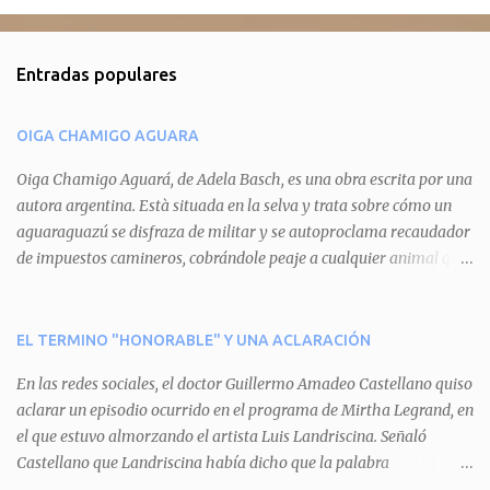
o
m
Entradas populares
e
n
OIGA CHAMIGO AGUARA
t
a
Oiga Chamigo Aguará, de Adela Basch, es una obra escrita por una
autora argentina. Està situada en la selva y trata sobre cómo un
r
aguaraguazú se disfraza de militar y se autoproclama recaudador
i
de impuestos camineros, cobrándole peaje a cualquier animal que
o
pretenda circular por ahí. En primera instancia aparece Teteu, el
s
tero, quien cede a pagar dicho impuesto por el miedo que el
aguará le provoca. De igual manera pasa con Tatú, el armadillo.
EL TERMINO "HONORABLE" Y UNA ACLARACIÓN
Pero el tercer personaje, Mboí, la víbora, logra burlar la autoridad
En las redes sociales, el doctor Guillermo Amadeo Castellano quiso
del aguará y pasa sin pagar. Por último, Tui, la cotorra, deja
aclarar un episodio ocurrido en el programa de Mirtha Legrand, en
expuesta la mentira del aguará y arenga a los otros tres
el que estuvo almorzando el artista Luis Landriscina. Señaló
personajes a unirse para enfrentarlo. Finalmente, terminan por
Castellano que Landriscina había dicho que la palabra
quitarle el disfraz de militar, y el aguará huye despavorido al verse
"honorable" -por Honorable Cámara de Diputados, Honorable