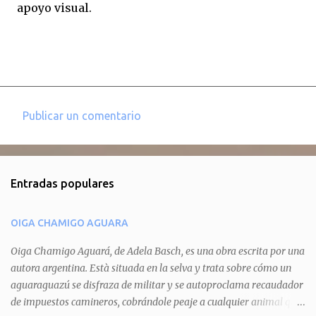
apoyo visual.
Publicar un comentario
C
o
m
Entradas populares
e
n
OIGA CHAMIGO AGUARA
t
a
Oiga Chamigo Aguará, de Adela Basch, es una obra escrita por una
autora argentina. Està situada en la selva y trata sobre cómo un
r
aguaraguazú se disfraza de militar y se autoproclama recaudador
i
de impuestos camineros, cobrándole peaje a cualquier animal que
o