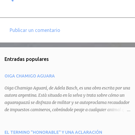
Publicar un comentario
C
o
m
Entradas populares
e
n
OIGA CHAMIGO AGUARA
t
a
Oiga Chamigo Aguará, de Adela Basch, es una obra escrita por una
autora argentina. Està situada en la selva y trata sobre cómo un
r
aguaraguazú se disfraza de militar y se autoproclama recaudador
i
de impuestos camineros, cobrándole peaje a cualquier animal que
o
pretenda circular por ahí. En primera instancia aparece Teteu, el
s
tero, quien cede a pagar dicho impuesto por el miedo que el
aguará le provoca. De igual manera pasa con Tatú, el armadillo.
EL TERMINO "HONORABLE" Y UNA ACLARACIÓN