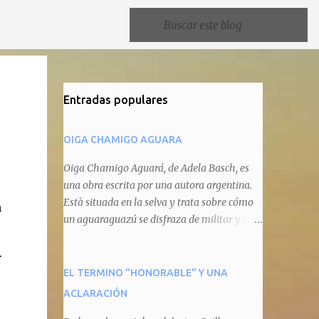
Entradas populares
OIGA CHAMIGO AGUARA
Oiga Chamigo Aguará, de Adela Basch, es
una obra escrita por una autora argentina.
Està situada en la selva y trata sobre cómo
n
un aguaraguazú se disfraza de militar y se
autoproclama recaudador de impuestos
.
camineros, cobrándole peaje a cualquier
animal que pretenda circular por ahí. En
EL TERMINO "HONORABLE" Y UNA
primera instancia aparece Teteu, el tero,
ACLARACIÓN
quien cede a pagar dicho impuesto por el