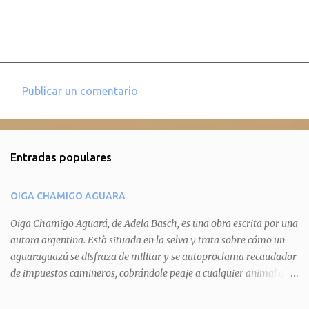
Publicar un comentario
C
o
m
Entradas populares
e
n
OIGA CHAMIGO AGUARA
t
a
Oiga Chamigo Aguará, de Adela Basch, es una obra escrita por una
autora argentina. Està situada en la selva y trata sobre cómo un
r
aguaraguazú se disfraza de militar y se autoproclama recaudador
i
de impuestos camineros, cobrándole peaje a cualquier animal que
o
pretenda circular por ahí. En primera instancia aparece Teteu, el
s
tero, quien cede a pagar dicho impuesto por el miedo que el