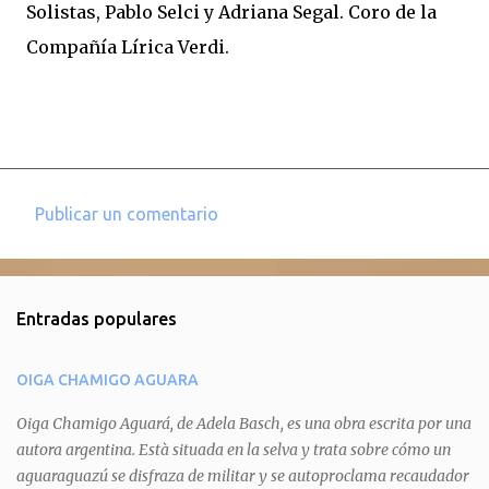
Solistas, Pablo Selci y Adriana Segal. Coro de la
Compañía Lírica Verdi.
Publicar un comentario
C
o
m
Entradas populares
e
n
OIGA CHAMIGO AGUARA
t
a
Oiga Chamigo Aguará, de Adela Basch, es una obra escrita por una
autora argentina. Està situada en la selva y trata sobre cómo un
r
aguaraguazú se disfraza de militar y se autoproclama recaudador
i