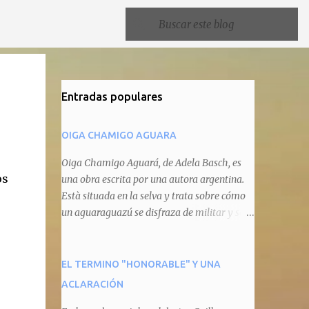
Entradas populares
OIGA CHAMIGO AGUARA
Oiga Chamigo Aguará, de Adela Basch, es
os
una obra escrita por una autora argentina.
Està situada en la selva y trata sobre cómo
un aguaraguazú se disfraza de militar y se
autoproclama recaudador de impuestos
camineros, cobrándole peaje a cualquier
animal que pretenda circular por ahí. En
EL TERMINO "HONORABLE" Y UNA
primera instancia aparece Teteu, el tero,
ACLARACIÓN
quien cede a pagar dicho impuesto por el