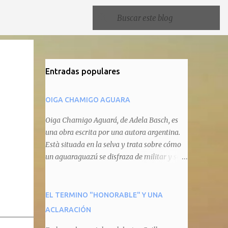
Entradas populares
OIGA CHAMIGO AGUARA
Oiga Chamigo Aguará, de Adela Basch, es
una obra escrita por una autora argentina.
Està situada en la selva y trata sobre cómo
un aguaraguazú se disfraza de militar y se
autoproclama recaudador de impuestos
camineros, cobrándole peaje a cualquier
animal que pretenda circular por ahí. En
EL TERMINO "HONORABLE" Y UNA
primera instancia aparece Teteu, el tero,
ACLARACIÓN
quien cede a pagar dicho impuesto por el