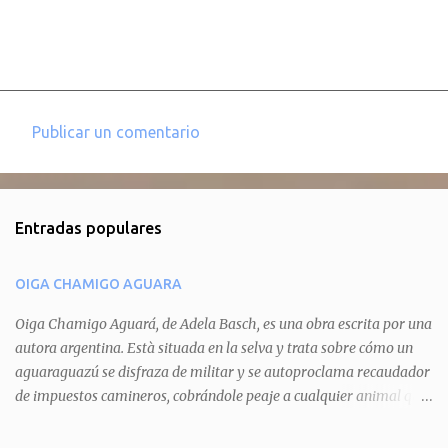
Publicar un comentario
C
o
m
Entradas populares
e
n
OIGA CHAMIGO AGUARA
t
a
Oiga Chamigo Aguará, de Adela Basch, es una obra escrita por una
autora argentina. Està situada en la selva y trata sobre cómo un
r
aguaraguazú se disfraza de militar y se autoproclama recaudador
i
de impuestos camineros, cobrándole peaje a cualquier animal que
o
pretenda circular por ahí. En primera instancia aparece Teteu, el
s
tero, quien cede a pagar dicho impuesto por el miedo que el