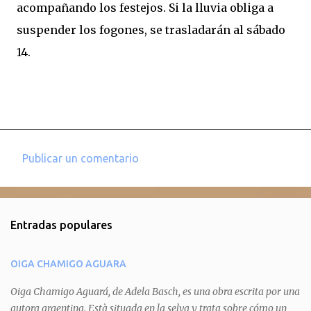
acompañando los festejos. Si la lluvia obliga a
suspender los fogones, se trasladarán al sábado
14.
Publicar un comentario
C
o
m
Entradas populares
e
n
OIGA CHAMIGO AGUARA
t
a
Oiga Chamigo Aguará, de Adela Basch, es una obra escrita por una
autora argentina. Està situada en la selva y trata sobre cómo un
r