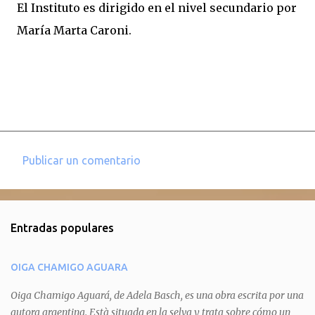
El Instituto es dirigido en el nivel secundario por
María Marta Caroni.
Publicar un comentario
C
o
m
Entradas populares
e
n
OIGA CHAMIGO AGUARA
t
a
Oiga Chamigo Aguará, de Adela Basch, es una obra escrita por una
autora argentina. Està situada en la selva y trata sobre cómo un
r