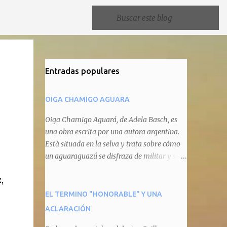
Entradas populares
OIGA CHAMIGO AGUARA
Oiga Chamigo Aguará, de Adela Basch, es
s
una obra escrita por una autora argentina.
Està situada en la selva y trata sobre cómo
un aguaraguazú se disfraza de militar y se
autoproclama recaudador de impuestos
,
camineros, cobrándole peaje a cualquier
animal que pretenda circular por ahí. En
EL TERMINO "HONORABLE" Y UNA
primera instancia aparece Teteu, el tero,
ACLARACIÓN
quien cede a pagar dicho impuesto por el