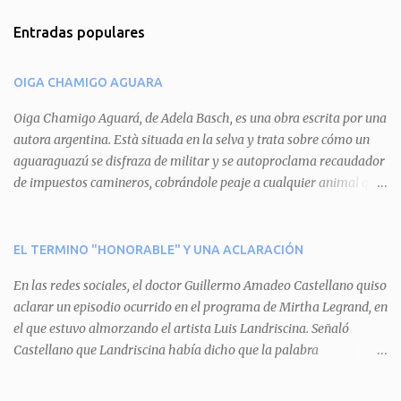
m
Entradas populares
e
n
OIGA CHAMIGO AGUARA
t
a
Oiga Chamigo Aguará, de Adela Basch, es una obra escrita por una
autora argentina. Està situada en la selva y trata sobre cómo un
r
aguaraguazú se disfraza de militar y se autoproclama recaudador
i
de impuestos camineros, cobrándole peaje a cualquier animal que
o
pretenda circular por ahí. En primera instancia aparece Teteu, el
s
tero, quien cede a pagar dicho impuesto por el miedo que el
aguará le provoca. De igual manera pasa con Tatú, el armadillo.
EL TERMINO "HONORABLE" Y UNA ACLARACIÓN
Pero el tercer personaje, Mboí, la víbora, logra burlar la autoridad
En las redes sociales, el doctor Guillermo Amadeo Castellano quiso
del aguará y pasa sin pagar. Por último, Tui, la cotorra, deja
aclarar un episodio ocurrido en el programa de Mirtha Legrand, en
expuesta la mentira del aguará y arenga a los otros tres
el que estuvo almorzando el artista Luis Landriscina. Señaló
personajes a unirse para enfrentarlo. Finalmente, terminan por
Castellano que Landriscina había dicho que la palabra
quitarle el disfraz de militar, y el aguará huye despavorido al verse
"honorable" -por Honorable Cámara de Diputados, Honorable
perdido. La pieza se llevará a escena los sábados 7 y 14 de junio y el
Senado, etcétera- derivaba de ad honorem "porque se prestaba un
domingo 8 a las 17, con el elenco de Baobabs. Sin duda se trata de