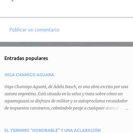
Publicar un comentario
C
o
m
Entradas populares
e
n
OIGA CHAMIGO AGUARA
t
a
Oiga Chamigo Aguará, de Adela Basch, es una obra escrita por una
autora argentina. Està situada en la selva y trata sobre cómo un
r
aguaraguazú se disfraza de militar y se autoproclama recaudador
i
de impuestos camineros, cobrándole peaje a cualquier animal que
o
pretenda circular por ahí. En primera instancia aparece Teteu, el
s
tero, quien cede a pagar dicho impuesto por el miedo que el
aguará le provoca. De igual manera pasa con Tatú, el armadillo.
EL TERMINO "HONORABLE" Y UNA ACLARACIÓN